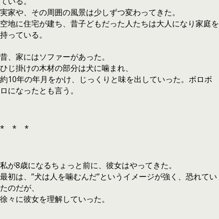
ている。
実家や、その周囲の風景は少しずつ変わってきた。
空地に住宅が建ち、昔子どもだった人たちは大人になり家庭を
持っている。
昔、家にはソファーがあった。
ひじ掛けの木材の部分は犬に噛まれ、
約10年の年月をかけ、じっくりと味を出していった。ボロボ
ロになったとも言う。
* * *
私が8歳になるちょっと前に、彼女はやってきた。
最初は、”犬は人を噛むんだ”というイメージが強く、恐れてい
たのだが、
徐々に彼女を理解していった。